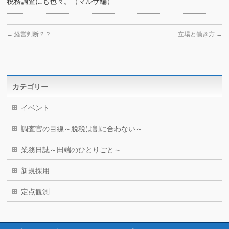
税務調査にも色々。（マルサ編）
←
経営判断？？
立場と働き方
→
カテゴリー
イベント
調査官の目線～脱税は割に合わない～
業務日誌～田端のひとりごと～
新規採用
定点観測