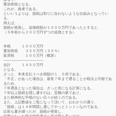
重加算税となる。
これが、曲者である。
といいうよりは、脱税は割りに合わないような仕組みとなってい
る。
例えば、、、
脱税が発覚し、追徴税額が１０００万円であったとすると、
（５年前から２００万円ずつの追徴とする）
本税 １０００万円
重加算税 ３５０万円（３５％）
延滞税 １００万円（概算）
———————————
合計 １４５０万円
となる。
ざっと、本来支払うべき税額の１．５倍である。
「不正」があった場合は、最長７年まで遡ることが税法上可能であ
るため、
７年遡及となった場合は、ざっと倍になる計算になる。
７年以上脱税を隠し通すのは、至難の業であり、
また精神的な平穏のない日々が続くのである。
また、上記数値をご覧になって頂いて、おわかりの通り、
「脱税」は１４年間隠し通してやっとトントンなのである。
以前も書き綴ったが、脱税が発覚し、