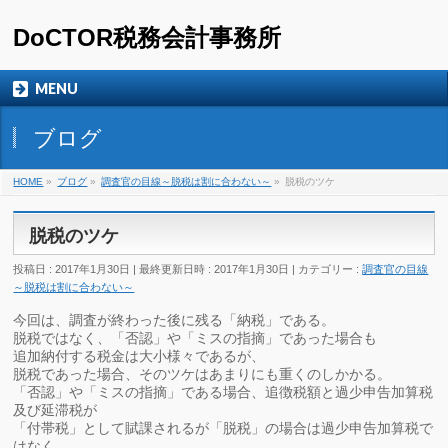
DoCTOR税務会計事務所
MENU
ブログ
HOME
»
ブログ
»
調査官の目線～脱税は割に合わない～
»
脱税のツケ
脱税のツケ
投稿日 : 2017年1月30日
最終更新日時 : 2017年1月30日
カテゴリー :
調査官の目線
～脱税は割に合わない～
今回は、調査が終わった後に残る「納税」である。
脱税ではなく、「否認」や「ミスの指摘」であった場合も
追加納付する税金は大小様々であるが、
脱税であった場合、そのツケはあまりにも重くのしかかる。
「否認」や「ミスの指摘」である場合、追徴税額と過少申告加算税
及び延滞税が
「付帯税」として賦課されるが「脱税」の場合は過少申告加算税で
はなく、