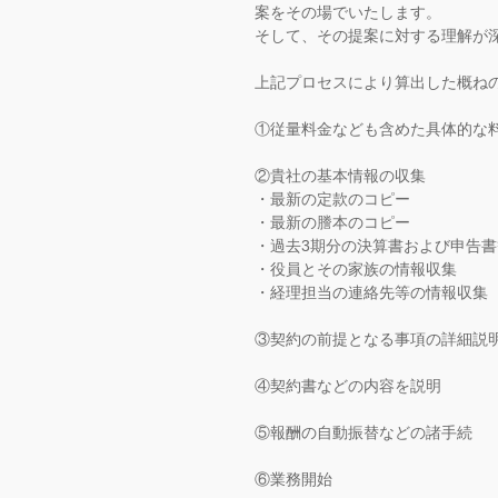
案をその場でいたします。
そして、その提案に対する理解が
上記プロセスにより算出した概ね
①従量料金なども含めた具体的な
②貴社の基本情報の収集
・最新の定款のコピー
・最新の謄本のコピー
・過去3期分の決算書および申告
・役員とその家族の情報収集
・経理担当の連絡先等の情報収集
③契約の前提となる事項の詳細説
④契約書などの内容を説明
⑤報酬の自動振替などの諸手続
⑥業務開始