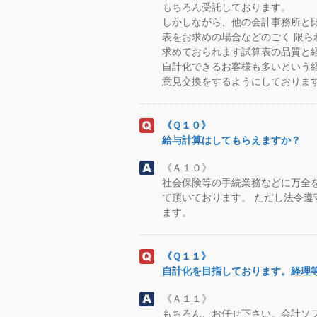
もちろん受託しております。
しかしながら、他の会計事務所と
表をお求めの場合などのごく 限
求めておられます試算表の品質と
自計化できるお客様も多いという
意見交換をするようにしておりま
《Ｑ１０》
給与計算はしてもらえますか？
《Ａ１０》
社会保険等の手続業務などに万全
て頂いております。 ただし法令
ます。
《Ｑ１１》
自計化を目指しております。経理
《Ａ１１》
もちろん、お任せ下さい。会計ソ