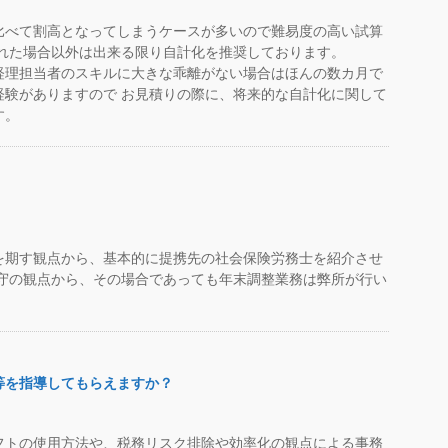
比べて割高となってしまうケースが多いので難易度の高い試算
られた場合以外は出来る限り自計化を推奨しております。
経理担当者のスキルに大きな乖離がない場合はほんの数カ月で
経験がありますので お見積りの際に、将来的な自計化に関して
す。
を期す観点から、基本的に提携先の社会保険労務士を紹介させ
遵守の観点から、その場合であっても年末調整業務は弊所が行い
等を指導してもらえますか？
フトの使用方法や、税務リスク排除や効率化の観点による事務