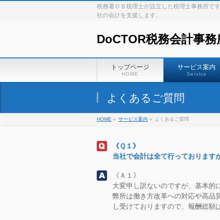
税務署ＯＢ税理士が設立した税理士事務所で
社の会計を支援します。
DoCTOR税務会計事務
トップページ
サービス案内
HOME
Service
よくあるご質問
HOME
»
サービス案内
»
よくあるご質問
《Ｑ１》
当社で会計は全て行っております
《Ａ１》
大変申し訳ないのですが、基本的
弊所は働き方改革への対応や高品
し受けておりますので、報酬総額