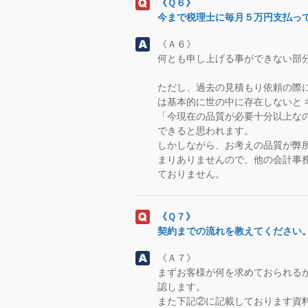
《Ｑ６》
今まで税理士に毎月５万円支払っ
《Ａ６》
何とも申し上げる事ができない部
ただし、過去の見積もり依頼の際
は基本的に世の中に存在しないと 
「今現在の品質が必要十分以上な
できると思われます。
しかしながら、お考えの品質が弊
まりありませんので、他の会計事
ておりません。
《Ｑ７》
契約までの流れを教えてください
《Ａ７》
まずお客様が何を求めておられる
認します。
また下記②に記載しております資