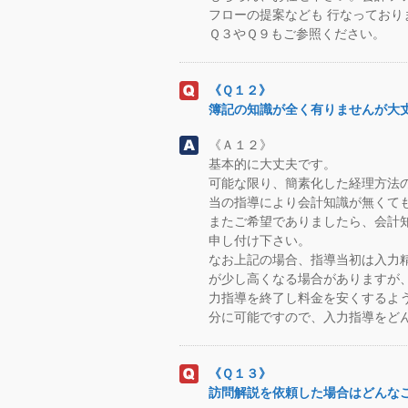
フローの提案なども 行なっており
Ｑ３やＱ９もご参照ください。
《Ｑ１２》
簿記の知識が全く有りませんが大
《Ａ１２》
基本的に大丈夫です。
可能な限り、簡素化した経理方法
当の指導により会計知識が無くて
またご希望でありましたら、会計
申し付け下さい。
なお上記の場合、指導当初は入力
が少し高くなる場合がありますが
力指導を終了し料金を安くするよ
分に可能ですので、入力指導をど
《Ｑ１３》
訪問解説を依頼した場合はどんな