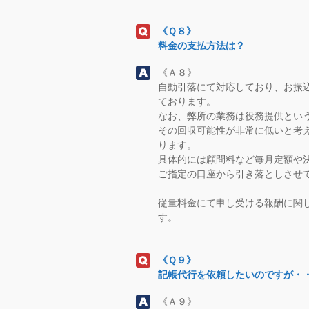
《Ｑ８》
料金の支払方法は？
《Ａ８》
自動引落にて対応しており、お振
ております。
なお、弊所の業務は役務提供とい
その回収可能性が非常に低いと考
ります。
具体的には顧問料など毎月定額や
ご指定の口座から引き落としさせ
従量料金にて申し受ける報酬に関
す。
《Ｑ９》
記帳代行を依頼したいのですが・
《Ａ９》