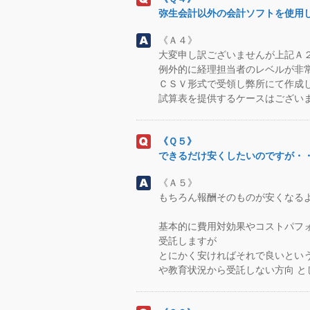
弥生会計以外の会計ソフトを使用
《Ａ４》
大変申し訳ございませんが上記Ａ
例外的に経理担当者のレベルが非
ＣＳＶ形式で受領し弊所にて作成
試算表を提供するケースはござい
《Ｑ５》
できるだけ安くしたいのですが・
《Ａ５》
もちろん報酬そのものが安くなる
基本的に費用対効果やコストパフ
受託しますが
とにかく安ければそれで良いとい
や教育状況から受託しない方向 と