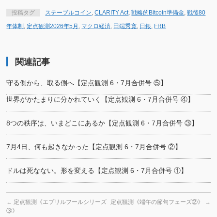
投稿タグ
ステーブルコイン
,
CLARITY Act
,
戦略的Bitcoin準備金
,
戦後80
年体制
,
定点観測2026年5月
,
マクロ経済
,
田端秀寛
,
日銀
,
FRB
関連記事
守る側から、取る側へ【定点観測 6・7月合併号 ⑤】
世界がかたまりに分かれていく【定点観測 6・7月合併号 ④】
8つの秩序は、いまどこにあるか【定点観測 6・7月合併号 ③】
7月4日、何も起きなかった【定点観測 6・7月合併号 ②】
ドルは死なない。形を変える【定点観測 6・7月合併号 ①】
←
定点観測《エプリルフールシリーズ
定点観測《端午の節句フェーズ②》
→
③》