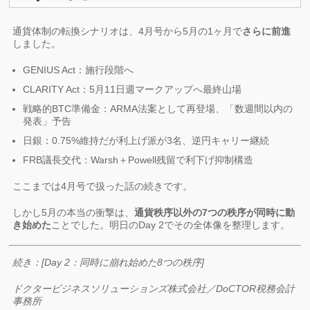
通貨体制の転換シナリオは、4月号から5月の1ヶ月で
さらに前進
しました。
GENIUS Act：施行段階へ
CLARITY Act：5月11日週マークアップへ最終山場
戦略的BTC準備金：ARMA法案として再登場、「数週間以内の
発表」予告
日銀：0.75%維持だが利上げ派が3名、逆円キャリー継続
FRB議長交代：Warsh＋Powell残留で利下げ抑制構造
ここまでは4月号で扱った話の続きです。
しかし5月の本当の衝撃は、
通貨秩序以外の7つの秩序が同時に動
き始めた
ことでした。明日のDay 2でその全体像を整理します。
続き：[Day 2：同時に崩れ始めた8つの秩序]
ドクタービジネスソリューションズ株式会社／DoCTOR税務会計
事務所