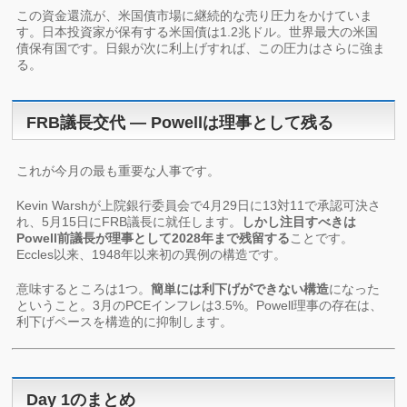
この資金還流が、米国債市場に継続的な売り圧力をかけていま
す。日本投資家が保有する米国債は1.2兆ドル。世界最大の米国
債保有国です。日銀が次に利上げすれば、この圧力はさらに強ま
る。
FRB議長交代 ― Powellは理事として残る
これが今月の最も重要な人事です。
Kevin Warshが上院銀行委員会で4月29日に13対11で承認可決さ
れ、5月15日にFRB議長に就任します。
しかし注目すべきは
Powell前議長が理事として2028年まで残留する
ことです。
Eccles以来、1948年以来初の異例の構造です。
意味するところは1つ。
簡単には利下げができない構造
になった
ということ。3月のPCEインフレは3.5%。Powell理事の存在は、
利下げペースを構造的に抑制します。
Day 1のまとめ