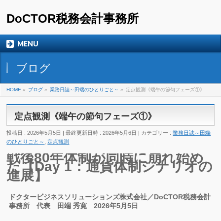
DoCTOR税務会計事務所
MENU
ブログ
HOME
»
ブログ
»
業務日誌～田端のひとりごと～
»
定点観測《端午の節句フェーズ①》
定点観測《端午の節句フェーズ①》
投稿日 : 2026年5月5日
最終更新日時 : 2026年5月6日
カテゴリー :
業務日誌～田端
のひとりごと～
,
定点観測
戦後80年体制が同時に崩れ始め
た【Day 1：通貨体制シナリオの
進展】
ドクタービジネスソリューションズ株式会社／DoCTOR税務会計
事務所 代表 田端 秀寛 2026年5月5日