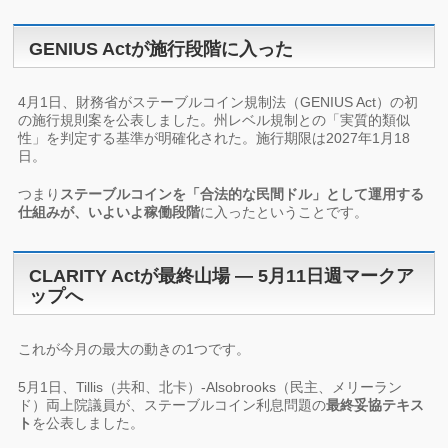
GENIUS Actが施行段階に入った
4月1日、財務省がステーブルコイン規制法（GENIUS Act）の初
の施行規則案を公表しました。州レベル規制との「実質的類似
性」を判定する基準が明確化された。施行期限は2027年1月18
日。
つまり
ステーブルコインを「合法的な民間ドル」として運用する
仕組みが、いよいよ稼働段階
に入ったということです。
CLARITY Actが最終山場 ― 5月11日週マークア
ップへ
これが今月の最大の動きの1つです。
5月1日、Tillis（共和、北卡）-Alsobrooks（民主、メリーラン
ド）両上院議員が、ステーブルコイン利息問題の
最終妥協テキス
ト
を公表しました。