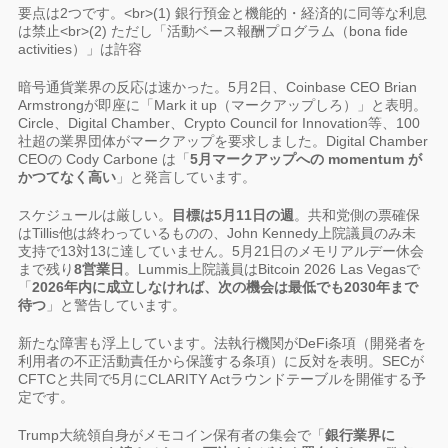
要点は2つです。<br>(1) 銀行預金と機能的・経済的に同等な利息
は禁止<br>(2) ただし「活動ベース報酬プログラム（bona fide
activities）」は許容
暗号通貨業界の反応は速かった。5月2日、Coinbase CEO Brian
Armstrongが即座に「Mark it up（マークアップしろ）」と表明。
Circle、Digital Chamber、Crypto Council for Innovation等、100
社超の業界団体がマークアップを要求しました。Digital Chamber
CEOの Cody Carbone は「
5月マークアップへの momentum が
かつてなく高い
」と発言しています。
スケジュールは厳しい。
目標は5月11日の週
。共和党側の票確保
はTillis他は終わっているものの、John Kennedy上院議員のみ未
支持で13対13に達していません。5月21日のメモリアルデー休会
まで残り
8営業日
。Lummis上院議員はBitcoin 2026 Las Vegasで
「
2026年内に成立しなければ、次の機会は最低でも2030年まで
待つ
」と警告しています。
新たな障害も浮上しています。法執行機関がDeFi条項（開発者を
利用者の不正活動責任から保護する条項）に反対を表明。SECが
CFTCと共同で5月にCLARITY Actラウンドテーブルを開催する予
定です。
Trump大統領自身がメモコイン保有者の集会で「
銀行業界に