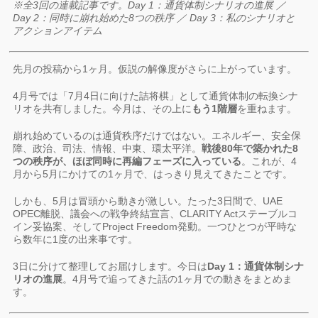
※全3回の連載記事です。Day 1：通貨体制シナリオの進展 ／
Day 2：同時に崩れ始めた8つの秩序 ／ Day 3：私のシナリオと
アクションアイテム
先月の投稿から1ヶ月。仮説の解像度がさらに上がっています。
4月号では「7月4日に向けた詰将棋」として通貨体制の転換シナ
リオを共有しました。今月は、その上に
もう1階層
を重ねます。
崩れ始めているのは通貨秩序だけではない。エネルギー、安全保
障、政治、司法、情報、中東、環太平洋。
戦後80年で築かれた8
つの秩序が、ほぼ同時に再編フェーズに入っている
。これが、4
月から5月にかけての1ヶ月で、はっきり見えてきたことです。
しかも、5月は冒頭から動きが激しい。たった3日間で、UAE
OPEC離脱、議会への戦争終結宣言、CLARITY Actステーブルコ
イン妥協案、そしてProject Freedom発動。一つひとつが平時な
ら数年に1度の出来事です。
3日に分けて整理してお届けします。今日は
Day 1：通貨体制シナ
リオの進展
。4月号で追ってきた話の1ヶ月での動きをまとめま
す。