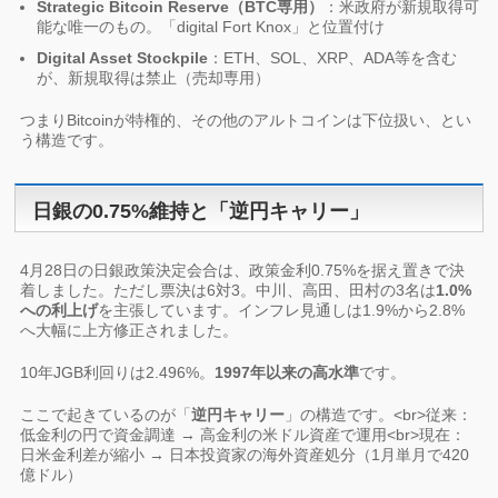
Strategic Bitcoin Reserve（BTC専用）
：米政府が新規取得可
能な唯一のもの。「digital Fort Knox」と位置付け
Digital Asset Stockpile
：ETH、SOL、XRP、ADA等を含む
が、新規取得は禁止（売却専用）
つまりBitcoinが特権的、その他のアルトコインは下位扱い、とい
う構造です。
日銀の0.75%維持と「逆円キャリー」
4月28日の日銀政策決定会合は、政策金利0.75%を据え置きで決
着しました。ただし票決は6対3。中川、高田、田村の3名は
1.0%
への利上げ
を主張しています。インフレ見通しは1.9%から2.8%
へ大幅に上方修正されました。
10年JGB利回りは2.496%。
1997年以来の高水準
です。
ここで起きているのが「
逆円キャリー
」の構造です。<br>従来：
低金利の円で資金調達 → 高金利の米ドル資産で運用<br>現在：
日米金利差が縮小 → 日本投資家の海外資産処分（1月単月で420
億ドル）