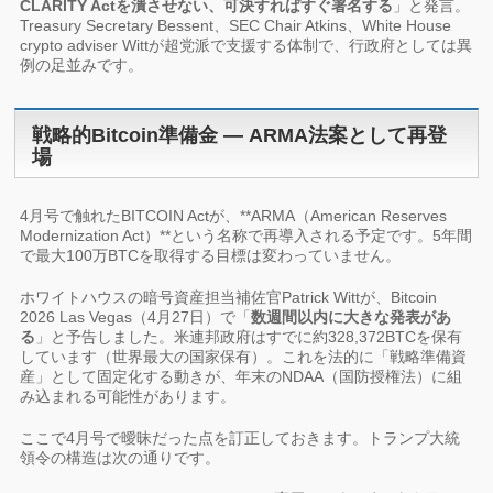
CLARITY Actを潰させない、可決すればすぐ署名する
」と発言。
Treasury Secretary Bessent、SEC Chair Atkins、White House
crypto adviser Wittが超党派で支援する体制で、行政府としては異
例の足並みです。
戦略的Bitcoin準備金 ― ARMA法案として再登
場
4月号で触れたBITCOIN Actが、**ARMA（American Reserves
Modernization Act）**という名称で再導入される予定です。5年間
で最大100万BTCを取得する目標は変わっていません。
ホワイトハウスの暗号資産担当補佐官Patrick Wittが、Bitcoin
2026 Las Vegas（4月27日）で「
数週間以内に大きな発表があ
る
」と予告しました。米連邦政府はすでに約328,372BTCを保有
しています（世界最大の国家保有）。これを法的に「戦略準備資
産」として固定化する動きが、年末のNDAA（国防授権法）に組
み込まれる可能性があります。
ここで4月号で曖昧だった点を訂正しておきます。トランプ大統
領令の構造は次の通りです。