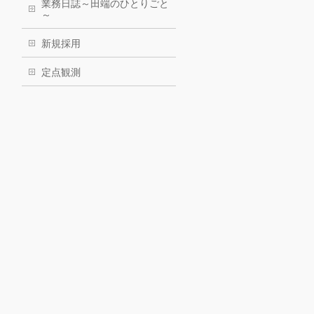
業務日誌～田端のひとりごと
～
新規採用
定点観測