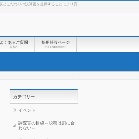
表とこだわりの決算書を提供することにより貴
よくあるご質問
採用特設ページ
Q&A
Recruitment
カテゴリー
イベント
調査官の目線～脱税は割に合
わない～