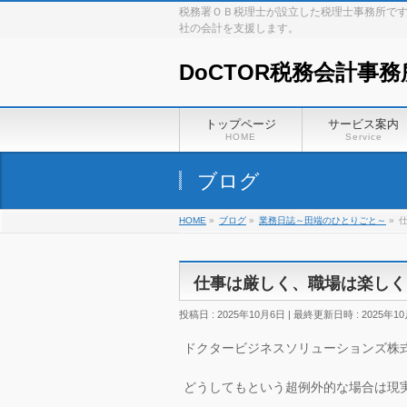
税務署ＯＢ税理士が設立した税理士事務所で
社の会計を支援します。
DoCTOR税務会計事務
トップページ
サービス案内
HOME
Service
ブログ
HOME
»
ブログ
»
業務日誌～田端のひとりごと～
»
仕事は厳しく、職場は楽しく
投稿日 : 2025年10月6日
最終更新日時 : 2025年1
ドクタービジネスソリューションズ株
どうしてもという超例外的な場合は現