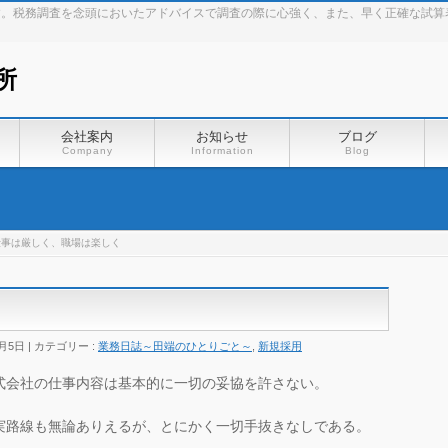
す。税務調査を念頭においたアドバイスで調査の際に心強く、また、早く正確な試算
所
会社案内
お知らせ
ブログ
Company
Information
Blog
仕事は厳しく、職場は楽しく
0月5日
カテゴリー :
業務日誌～田端のひとりごと～
,
新規採用
式会社の仕事内容は基本的に一切の妥協を許さない。
実路線も無論ありえるが、とにかく一切手抜きなしである。