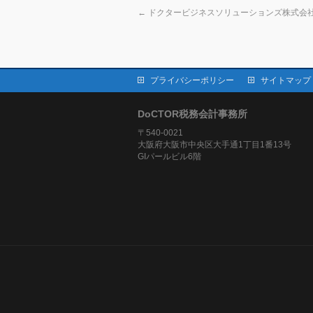
←
ドクタービジネスソリューションズ株式会
プライバシーポリシー
サイトマップ
DoCTOR税務会計事務所
〒540-0021
大阪府大阪市中央区大手通1丁目1番13号
GIパールビル6階