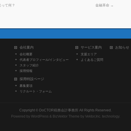
社って何？
金融革命
→
会社案内
サービス案内
お知らせ
会社概要
支援エリア
代表者プロフィール/インタビュー
よくあるご質問
スタッフ紹介
採用情報
採用特設ページ
募集要項
リクルート・フォーム
Copyright ©
DoCTOR税務会計事務所
All Rights Reserved.
Powered by
WordPress
&
BizVektor Theme
by
Vektor,Inc.
technology.